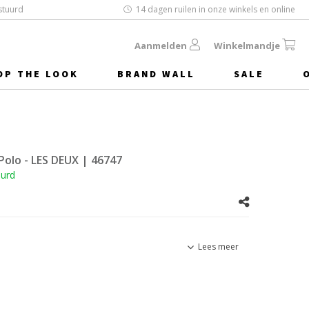
stuurd
14 dagen ruilen in onze winkels en online
Aanmelden
Winkelmandje
OP THE LOOK
BRAND WALL
SALE
Polo - LES DEUX
| 46747
uurd
Lees meer