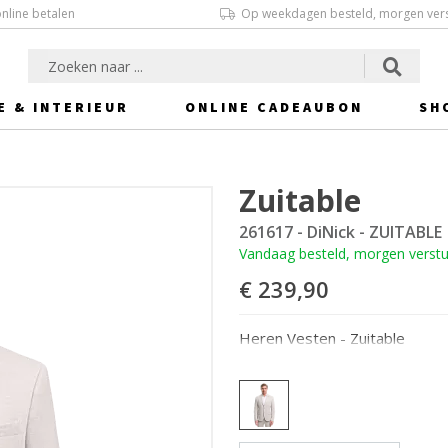
online betalen
Op weekdagen besteld, morgen ver
E & INTERIEUR
ONLINE CADEAUBON
SH
Zuitable
261617 - DiNick - ZUITABLE
Vandaag besteld, morgen verst
€ 239,90
Heren Vesten - Zuitable