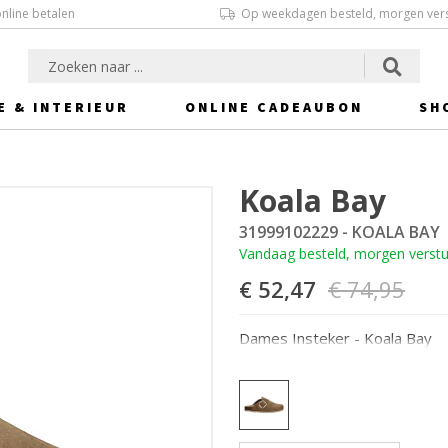
online betalen
Op weekdagen besteld, morgen ver
E & INTERIEUR
ONLINE CADEAUBON
SH
Koala Bay
31999102229 - KOALA BAY
Vandaag besteld, morgen verst
€ 52,47
€ 74,95
Dames Insteker - Koala Bay