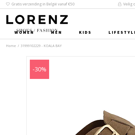
Gratis verzending in België vanaf €50
Veilig 
WOMEN
MEN
KIDS
LIFESTYL
Home
/
31999102229 - KOALA BAY
-30%