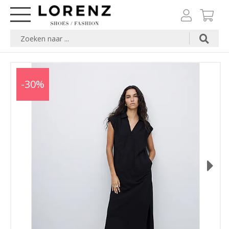
-30%
Next