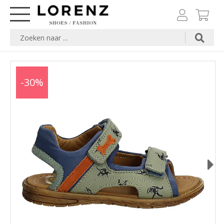
-30%
Next