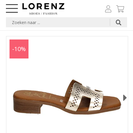
-10%
Next