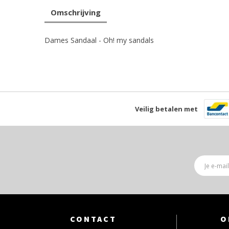
Omschrijving
Dames Sandaal - Oh! my sandals
Veilig betalen met
CONTACT
O