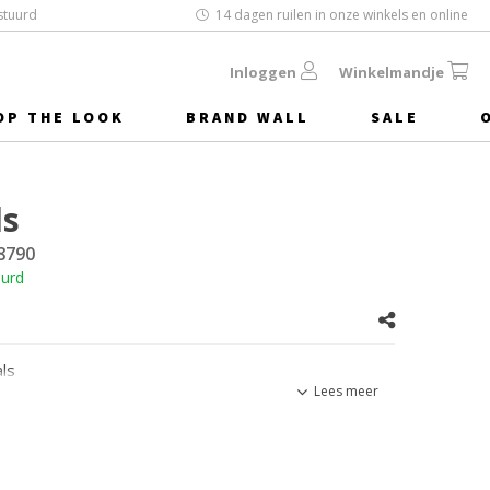
stuurd
14 dagen ruilen in onze winkels en online
Inloggen
Winkelmandje
OP THE LOOK
BRAND WALL
SALE
ls
8790
uurd
ls
Lees meer