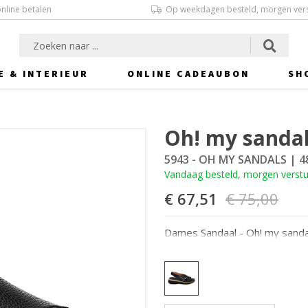
online betalen
Op weekdagen besteld, morgen ver
E & INTERIEUR
ONLINE CADEAUBON
SH
Oh! my sanda
5943 - OH MY SANDALS
| 4
Vandaag besteld, morgen verst
€ 67,51
€ 75,00
Dames Sandaal - Oh! my sanda