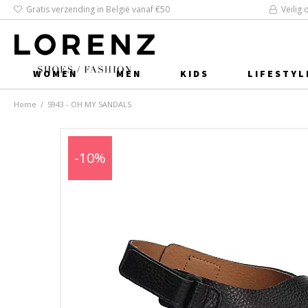
Gratis verzending in België vanaf €50
Veilig 
WOMEN
MEN
KIDS
LIFESTYL
Home
/
5943 - OH MY SANDALS
-10%