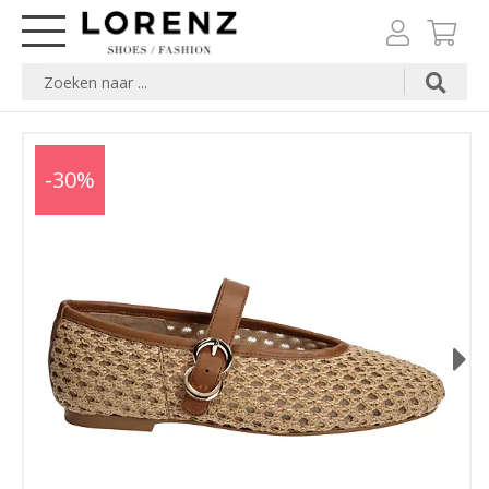
-30%
Next