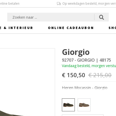
online betalen
Op weekdagen besteld, morgen ver
E & INTERIEUR
ONLINE CADEAUBON
SH
Giorgio
92707 - GIORGIO
| 48175
Vandaag besteld, morgen verst
€ 150,50
€ 215,00
Heren Mocassin - Giorgio