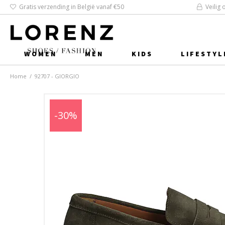
Gratis verzending in België vanaf €50
Veilig 
WOMEN
MEN
KIDS
LIFESTYL
Home
/
92707 - GIORGIO
-30%