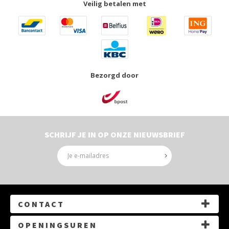
Veilig betalen met
Bezorgd door
SCHRIJF JE IN OP ONZE NIEUWSBRIEF
CONTACT
G.Gezellelaan 14, 3550 Heusden-Zolder
OPENINGSUREN