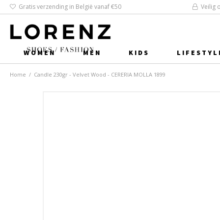
Gratis verzending in België vanaf €50
Veilig 
WOMEN
MEN
KIDS
LIFESTYL
Home
/
Candle 230gr - Velvet Wood - CERERIA MOLLA 1899