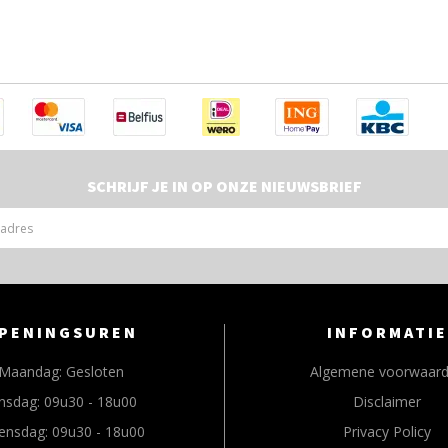
SCHRIJF JE IN OP ONZE NIEUWSBRIEF
PENINGSUREN
INFORMATIE
Maandag:
Gesloten
Algemene voorwaar
nsdag:
09u30 - 18u00
Disclaimer
ensdag:
09u30 - 18u00
Privacy Policy