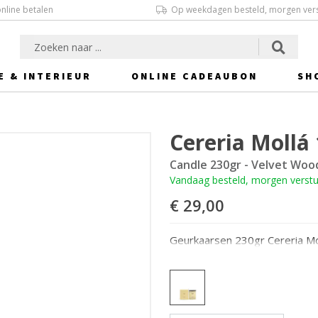
online betalen
Op weekdagen besteld, morgen ver
E & INTERIEUR
ONLINE CADEAUBON
SH
Cereria Mollá
Candle 230gr - Velvet Woo
Vandaag besteld, morgen verst
€ 29,00
Geurkaarsen 230gr Cereria Mo