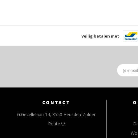
Veilig betalen met
CONTACT
O
G.Gezellelaan 14, 3550 Heusden-Zolder
Route
Di
Wo