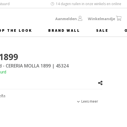
stuurd
14 dagen ruilen in onze winkels en online
Aanmelden
Winkelmandje
OP THE LOOK
BRAND WALL
SALE
 1899
d - CERERIA MOLLA 1899
| 45324
uurd
lla
Lees meer