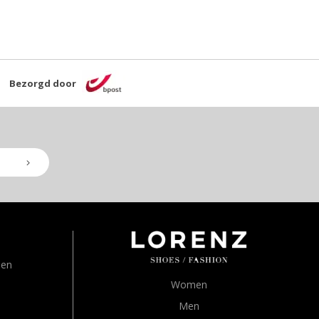
Bezorgd door
den
Women
Men