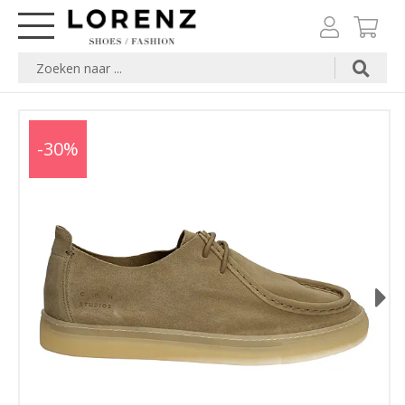
-30%
Next