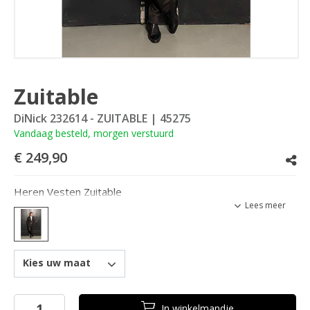
Zuitable
DiNick 232614 - ZUITABLE
| 45275
Vandaag besteld, morgen verstuurd
€ 249,90
Heren Vesten Zuitable
Lees meer
Kies uw maat
In
winkelmandje