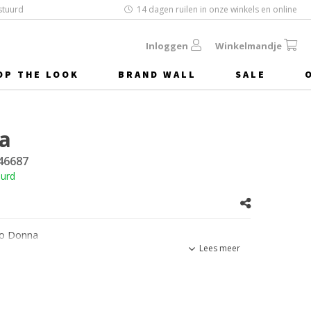
stuurd
14 dagen ruilen in onze winkels en online
Inloggen
Winkelmandje
OP THE LOOK
BRAND WALL
SALE
a
46687
uurd
o Donna
Lees meer