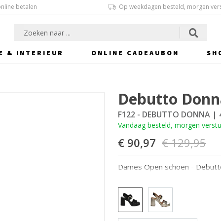
online betalen
Op weekdagen besteld, morgen ver
E & INTERIEUR
ONLINE CADEAUBON
SH
Debutto Donn
F122 - DEBUTTO DONNA
| 
Vandaag besteld, morgen verst
€ 90,97
€ 129,95
Dames Open schoen - Debutt