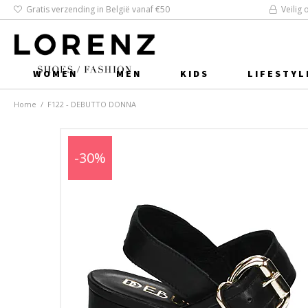
Gratis verzending in België vanaf €50
Veilig 
WOMEN
MEN
KIDS
LIFESTYL
Home
/
F122 - DEBUTTO DONNA
-30%