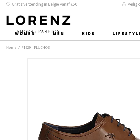
Gratis verzending in België vanaf €50
Veilig 
WOMEN
MEN
KIDS
LIFESTYL
Home
/
F1629 - FLUCHOS