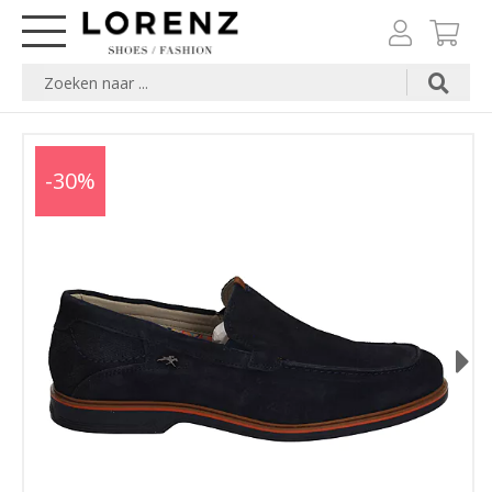
-30%
Next