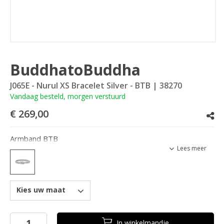
BuddhatoBuddha
J065E - Nurul XS Bracelet Silver - BTB
| 38270
Vandaag besteld, morgen verstuurd
€ 269,00
Armband BTB
Lees meer
Kies uw maat
In
winkelmandje