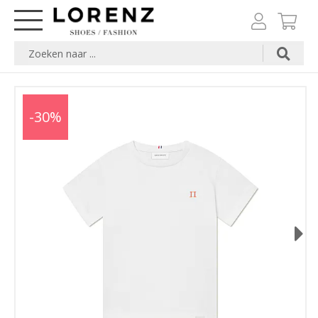
-30%
Next