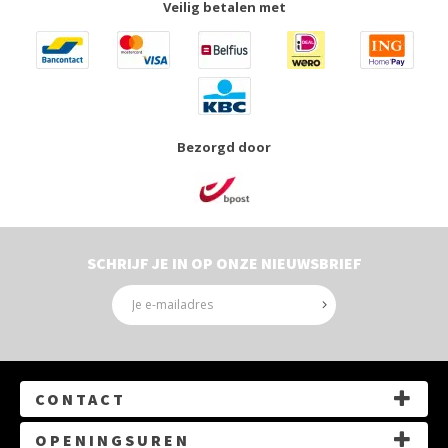
Veilig betalen met
Bezorgd door
SCHRIJF JE IN OP ONZE NIEUWSBRIEF
CONTACT
G.Gezellelaan 14, 3550 Heusden-Zolder
OPENINGSUREN