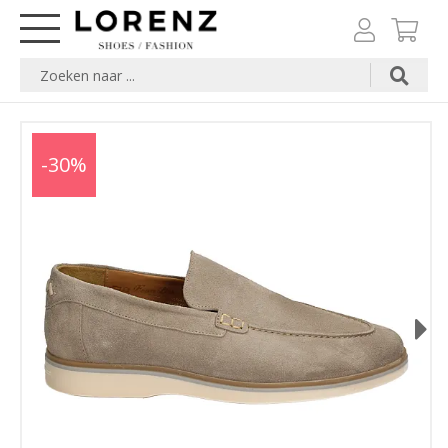
-30%
Next