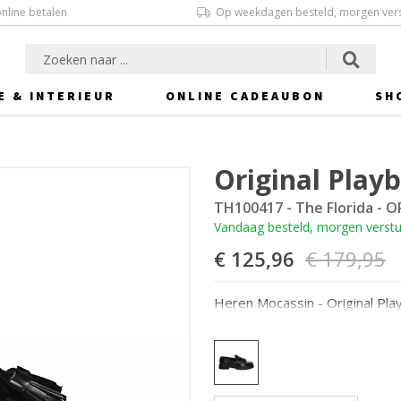
online betalen
Op weekdagen besteld, morgen ver
E & INTERIEUR
ONLINE CADEAUBON
SH
Original Play
TH100417 - The Florida - 
Vandaag besteld, morgen verst
€ 125,96
€ 179,95
Heren Mocassin - Original Pla