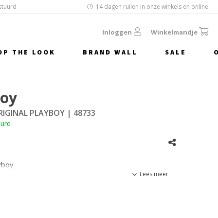
stuurd
14 dagen ruilen in onze winkels en online
Inloggen
Winkelmandje
OP THE LOOK
BRAND WALL
SALE
boy
ORIGINAL PLAYBOY
| 48733
uurd
yboy
Lees meer