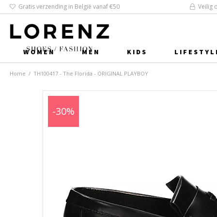
Gratis verzending in België vanaf €50
Veilig 
WOMEN
MEN
KIDS
LIFESTYL
Home
/
TH100417 - The Florida - ORIGINAL PLAYBOY
-30%