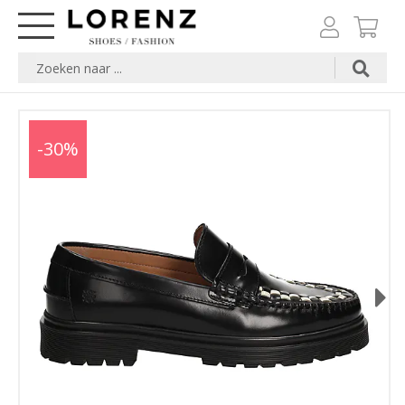
-30%
Next