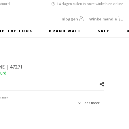
stuurd
14 dagen ruilen in onze winkels en online
Inloggen
Winkelmandje
OP THE LOOK
BRAND WALL
SALE
NE
| 47271
uurd
tone
Lees meer