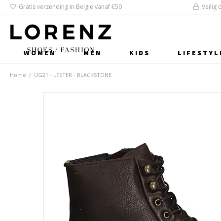
Gratis verzending in België vanaf €50
Veilig 
WOMEN
MEN
KIDS
LIFESTYL
Home
/
UG21 - LESTER - BLACKSTONE