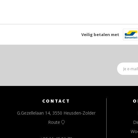
Veilig betalen met
CONTACT
O
G.Gezellelaan 14, 3550 Heusden-Zolder
Route
Di
Wo