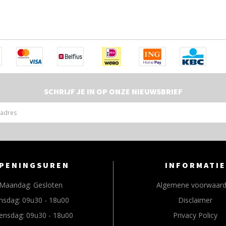
SCHRIJF JE IN OP ONZE NIEUWSBRIEF
PENINGSUREN
INFORMATIE
Maandag:
Gesloten
Algemene voorwaar
nsdag:
09u30 - 18u00
Disclaimer
ensdag:
09u30 - 18u00
Privacy Policy