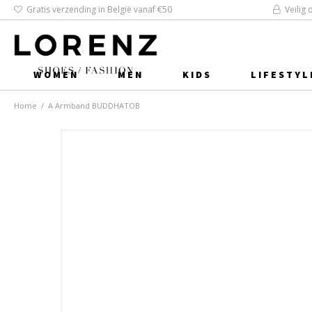
Gratis verzending in België vanaf €50
Veilig 
WOMEN
MEN
KIDS
LIFESTYL
Home
/
A Armband BUDDHATOB