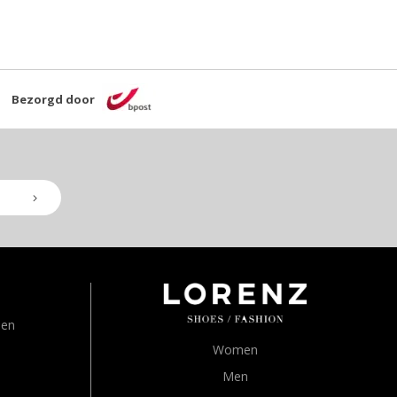
Bezorgd door
den
Women
Men