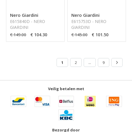
Nero Giardini
Nero Giardini
E615840D - NERO
E615753D - NERO
GIARDINI
GIARDINI
€ 149.00
€ 104.30
€ 145.00
€ 101.50
1
2
...
9
Veilig betalen met
Bezorgd door