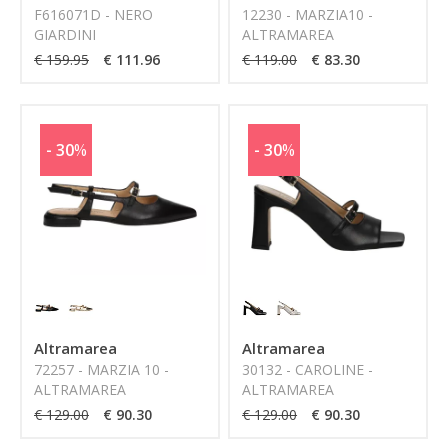
F616071D - NERO
12230 - MARZIA10 -
GIARDINI
ALTRAMAREA
€ 159.95
€ 111.96
€ 119.00
€ 83.30
- 30
%
- 30
%
Altramarea
Altramarea
72257 - MARZIA 10 -
30132 - CAROLINE -
ALTRAMAREA
ALTRAMAREA
€ 129.00
€ 90.30
€ 129.00
€ 90.30