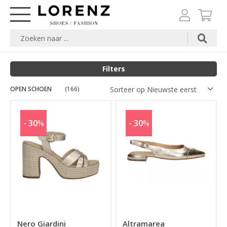
Filters
OPEN SCHOEN
Merk
(166)
Maat
- 30
%
- 30
%
Kleuren
Prijs
Nero Giardini
Altramarea