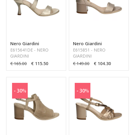
Nero Giardini
Nero Giardini
E615641DE - NERO
E615851 - NERO
GIARDINI
GIARDINI
€ 165.00
€ 115.50
€ 149.00
€ 104.30
- 30
%
- 30
%