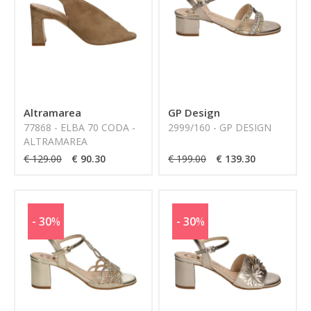
Altramarea
GP Design
77868 - ELBA 70 CODA -
2999/160 - GP DESIGN
ALTRAMAREA
€ 129.00
€ 90.30
€ 199.00
€ 139.30
- 30
%
- 30
%