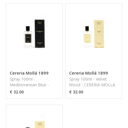
Cereria Mollá 1899
Cereria Mollá 1899
Spray 100ml -
Spray 100ml - Velvet
Mediterranean Blue -
Wood - CERERIA MOLLA
CERERIA MOLLA 1899
1899
€ 32.00
€ 32.00