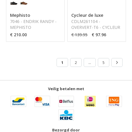
Mephisto
Cycleur de luxe
7046 - ENDRIK RANDY -
CDLM261104 -
MEPHISTO
OVERVERT-T6 - CYCLEUR
DE LUXE
€ 210.00
€ 139.95
€ 97.96
1
2
...
5
Veilig betalen met
Bezorgd door