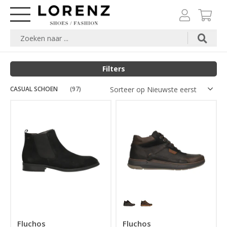
Filters
CASUAL SCHOEN
Merk
(97)
Maat
Kleuren
Prijs
Fluchos
Fluchos