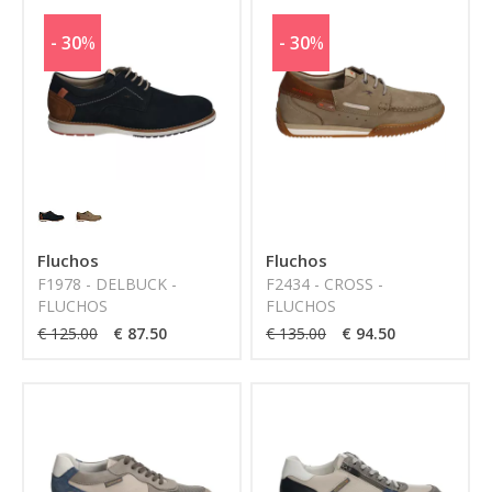
- 30
%
- 30
%
Fluchos
Fluchos
F1978 - DELBUCK -
F2434 - CROSS -
FLUCHOS
FLUCHOS
€ 125.00
€ 87.50
€ 135.00
€ 94.50