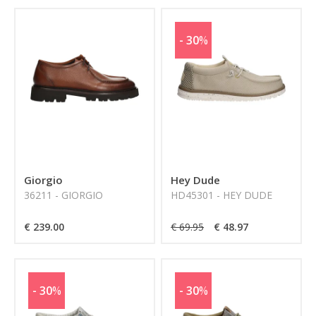
- 30
%
Giorgio
Hey Dude
36211 - GIORGIO
HD45301 - HEY DUDE
€ 239.00
€ 69.95
€ 48.97
- 30
%
- 30
%