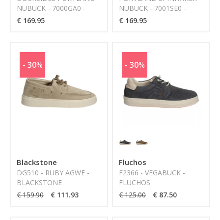
NUBUCK - 7000GA0 -
NUBUCK - 7001SE0 -
SEBAGO
SEBAGO
€ 169.95
€ 169.95
- 30
%
- 30
%
Blackstone
Fluchos
DG510 - RUBY AGWE -
F2366 - VEGABUCK -
BLACKSTONE
FLUCHOS
€ 159.90
€ 111.93
€ 125.00
€ 87.50