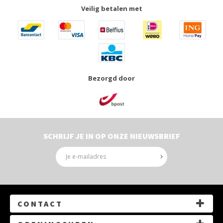
Veilig betalen met
Bezorgd door
SCHRIJF JE IN OP ONZE NIEUWSBRIEF
CONTACT
G.Gezellelaan 14, 3550 Heusden-Zolder