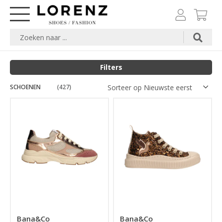
Filters
SCHOENEN
Merk
(427)
Categorie
Maat
Kleuren
Prijs
Bana&Co
Bana&Co