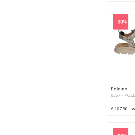
- 30
%
Poldino
6557 - POL
€ 107.50
v