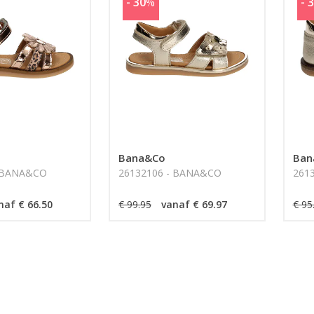
- 30
%
- 
Bana&Co
Ban
- BANA&CO
26132106 - BANA&CO
261
naf € 66.50
€ 99.95
vanaf € 69.97
€ 95