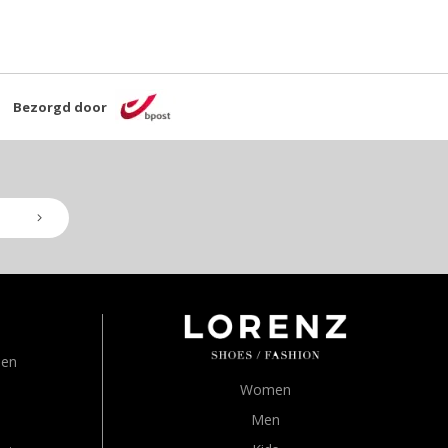
Bezorgd door
den
Women
Men