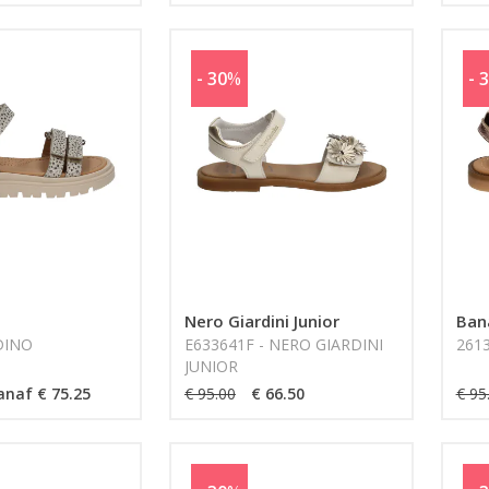
- 30
%
- 
Nero Giardini Junior
Ban
DINO
E633641F - NERO GIARDINI
261
JUNIOR
anaf € 75.25
€ 95.00
€ 66.50
€ 95