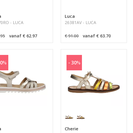
a
Luca
70RO - LUCA
26381AV - LUCA
.95
vanaf € 62.97
€ 91.00
vanaf € 63.70
30
%
- 30
%
a
Cherie