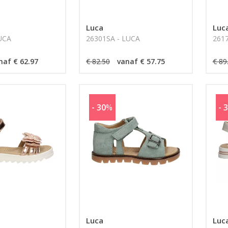
Luca
Luc
LUCA
26301SA - LUCA
261
naf € 62.97
€ 82.50
vanaf € 57.75
€ 89
- 30
%
- 
Luca
Luc