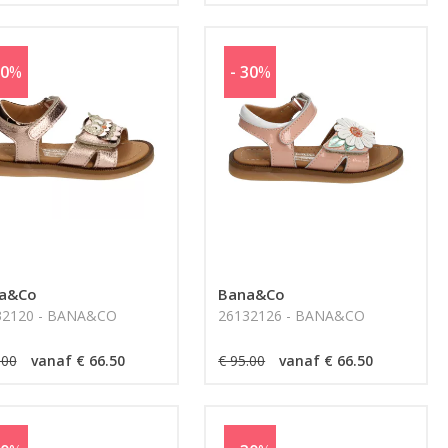
30
%
- 30
%
a&Co
Bana&Co
32120 - BANA&CO
26132126 - BANA&CO
.00
vanaf € 66.50
€ 95.00
vanaf € 66.50