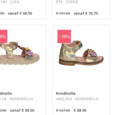
1AV - LUCA
874 - CHERIE
.00
vanaf € 66.50
€ 101.00
vanaf € 70.70
30
%
- 30
%
inella
Rondinella
5-1B - RONDINELLA
4402-8SA - RONDINELLA
0.00
vanaf € 98.00
€ 127.00
€ 88.90