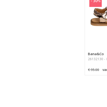
- 30
%
Bana&Co
26132130 
€ 95.00
va