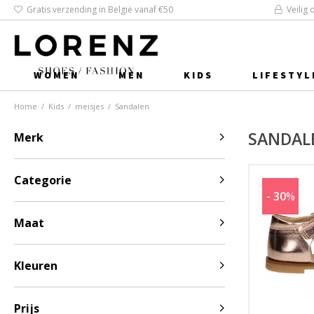
Gratis verzending in België vanaf €50
Veilig 
WOMEN
MEN
KIDS
LIFESTYL
Home
/
Kids
/
meisjes
/
Sandalen
SANDAL
Merk
Categorie
- 30
%
Maat
Kleuren
Prijs