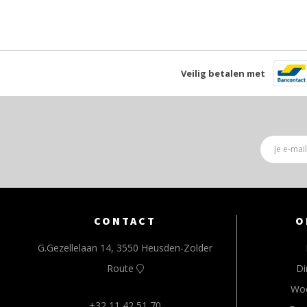
Veilig betalen met
CONTACT
O
G.Gezellelaan 14, 3550 Heusden-Zolder
Route
Di
Wo
+32 11 42 51 70