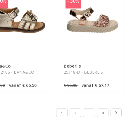
30
%
- 30
%
a&Co
Beberlis
32105 - BANA&CO
25118-D - BEBERLIS
.00
vanaf € 66.50
€ 95.95
vanaf € 67.17
1
2
...
8