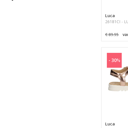
Luca
26181CI - 
€ 89.95
va
- 30
%
Luca