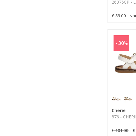
26375CP - 
€ 89.00
va
- 30
%
Cherie
876 - CHERI
€ 101.00
€