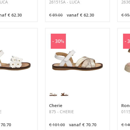
LUCA
26151SA - LUCA
2636
naf € 62.30
€ 89.00
vanaf € 62.30
€ 95
- 30
%
- 
Cherie
Rond
E
875 - CHERIE
011
 70.70
€ 101.00
vanaf € 70.70
€ 14