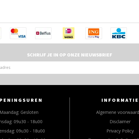
SCHRIJF JE IN OP ONZE NIEUWSBRIEF
PENINGSUREN
INFORMATIE
Maandag:
Gesloten
Algemene voorwaar
nsdag:
09u30 - 18u00
Disclaimer
ensdag:
09u30 - 18u00
Privacy Policy