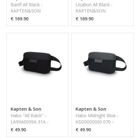
Banff All Black -
Lisabon All Black -
KAPTEN&SON
KAPTEN&SON
€ 169.90
€ 169.90
Kapten & Son
Kapten & Son
Habo "All Balck" -
Habo Midnight Blue -
LA99A0099A 31A -
KSD0000000 070 -
KAPTEN&SON
KAPTEN&SON
€ 49.90
€ 49.90