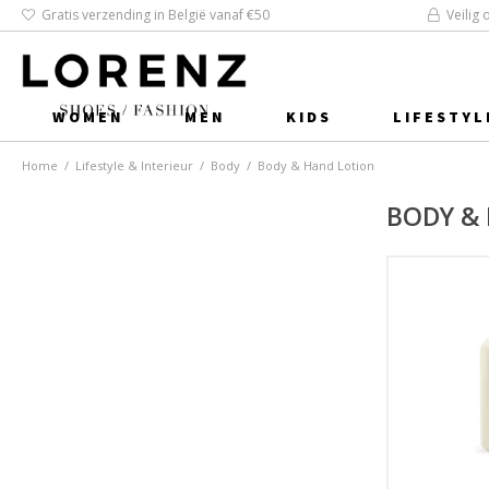
Gratis verzending in België vanaf €50
Veilig 
WOMEN
MEN
KIDS
LIFESTYL
Home
/
Lifestyle & Interieur
/
Body
/
Body & Hand Lotion
BODY &