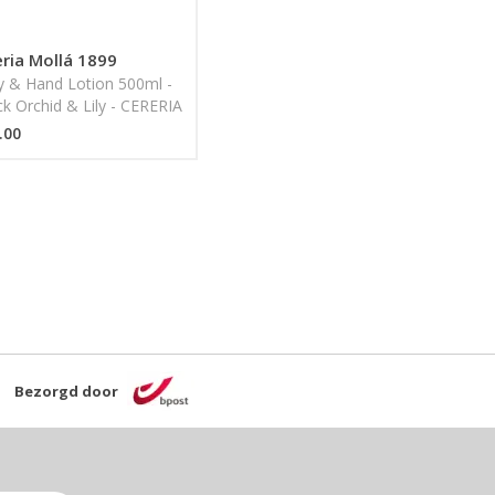
ria Mollá 1899
 & Hand Lotion 500ml -
k Orchid & Lily - CERERIA
LA 1899
.00
Bezorgd door