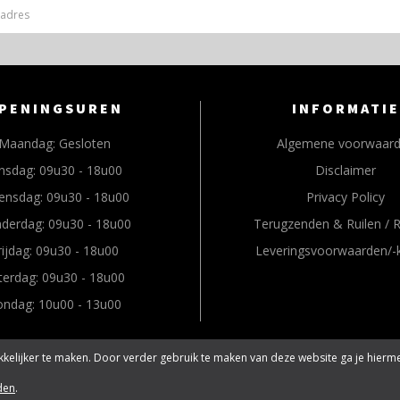
PENINGSUREN
INFORMATIE
Maandag:
Gesloten
Algemene voorwaar
nsdag:
09u30 - 18u00
Disclaimer
ensdag:
09u30 - 18u00
Privacy Policy
derdag:
09u30 - 18u00
Terugzenden & Ruilen / 
rijdag:
09u30 - 18u00
Leveringsvoorwaarden/-
terdag:
09u30 - 18u00
ondag:
10u00 - 13u00
kelijker te maken. Door verder gebruik te maken van deze website ga je hierm
Tilroy
| BE0474380379 | Vermelde prijzen op de webshop zi
nz.be | Powered by
den
.