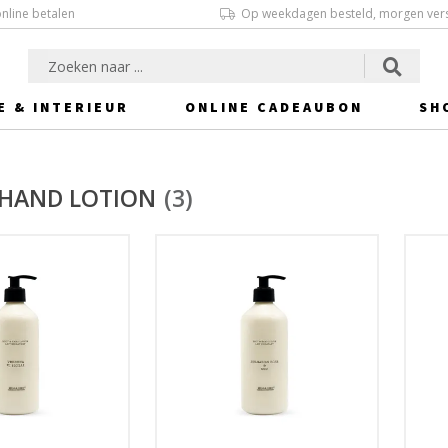
online betalen
Op weekdagen besteld, morgen ver
E & INTERIEUR
ONLINE CADEAUBON
SH
 HAND LOTION
(3)