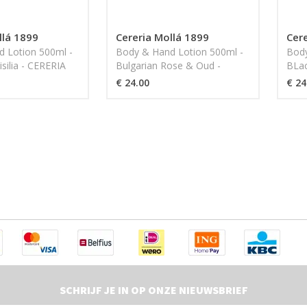
llá 1899
Cereria Mollá 1899
Cere
 Lotion 500ml -
Body & Hand Lotion 500ml -
Body
isilia - CERERIA
Bulgarian Rose & Oud -
BLac
9
CERERIA MOLLA 1899
MOL
€ 24.00
€ 24
SCHRIJF JE IN OP ONZE NIEUWSBRIEF