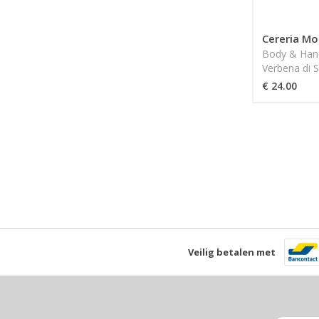
Cereria Mo
Body & Hand
Verbena di S
MOLLA 189
€ 24.00
Veilig betalen met