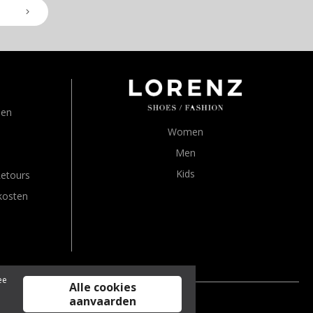
den
Women
Men
Kids
Retours
kosten
ee
Alle cookies
aanvaarden
jn inclusief btw