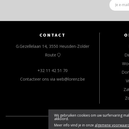
CONTACT
O
G.Gezellelaan 14, 3550 Heusden-Zolder
Route
Di
Wo
+32 11 42 51 70
Don
Contacteer ons via web@lorenz.be
V
Za
Z
Wij gebruiken cookies om uw surfervaring mak
akkoord.
© 2026 www.lore
Meer info vind je in onze
algemene voorwaar