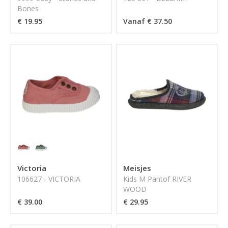
Bones
€ 19.95
Vanaf € 37.50
Victoria
Meisjes
106627 - VICTORIA
Kids M Pantof RIVER
WOOD
€ 39.00
€ 29.95