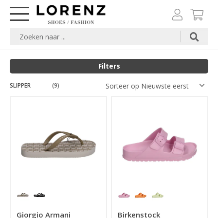
Filters
SLIPPER
Merk
(9)
Maat
Kleuren
Prijs
Giorgio Armani
Birkenstock