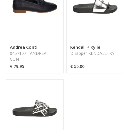
Andrea Conti
Kendall + Kylie
0457107 - ANDREA
D Slipper KENDALL+KY
CONTI
€ 79.95
€ 55.00