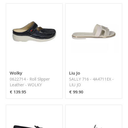
Wolky
Liu Jo
0622714 - Roll Slipper
SALLY 716 - 4A4711EX -
Leather - WOLKY
LIU JO
€ 139.95
€ 99.90