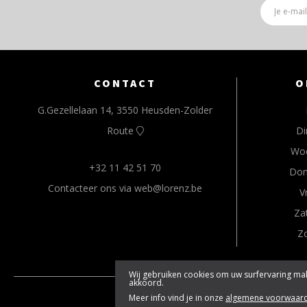
CONTACT
O
G.Gezellelaan 14, 3550 Heusden-Zolder
Route
Di
Wo
+32 11 42 51 70
Don
Contacteer ons via web@lorenz.be
V
Za
Z
Wij gebruiken cookies om uw surfervaring mak
akkoord.
© 2026 www.lore
Meer info vind je in onze
algemene voorwaar