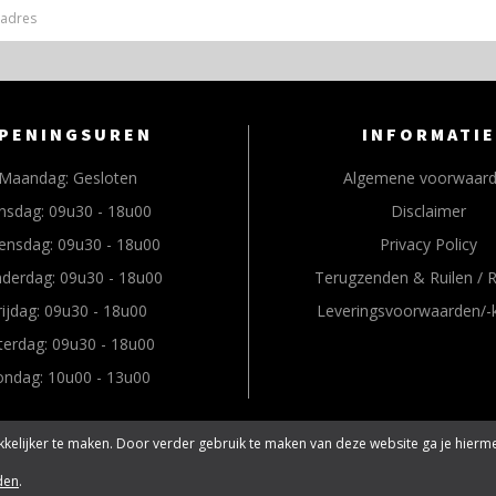
PENINGSUREN
INFORMATIE
Maandag:
Gesloten
Algemene voorwaar
nsdag:
09u30 - 18u00
Disclaimer
ensdag:
09u30 - 18u00
Privacy Policy
derdag:
09u30 - 18u00
Terugzenden & Ruilen / 
rijdag:
09u30 - 18u00
Leveringsvoorwaarden/-
terdag:
09u30 - 18u00
ondag:
10u00 - 13u00
kelijker te maken. Door verder gebruik te maken van deze website ga je hierm
Tilroy
| BE0474380379 | Vermelde prijzen op de webshop zi
nz.be | Powered by
den
.