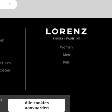
den
Women
Men
Kids
Retours
kosten
ee
Alle cookies
aanvaarden
jn inclusief btw