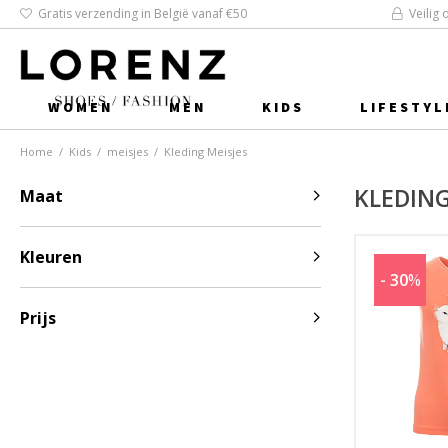
Gratis verzending in België vanaf €50
Veilig 
WOMEN
MEN
KIDS
LIFESTYL
Home
/
Kids
/
meisjes
/
Kleding Meisjes
KLEDING
Maat
Kleuren
- 30
%
Prijs