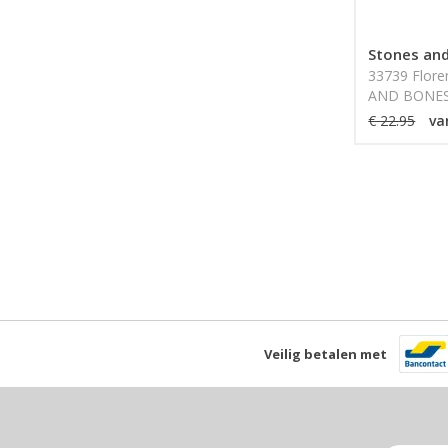
Stones an
33739 Flor
AND BONE
€ 22.95
va
Veilig betalen met