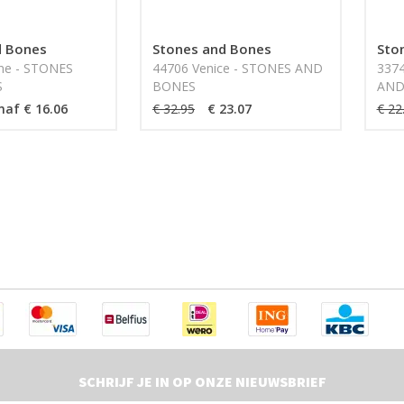
d Bones
Stones and Bones
Sto
ene - STONES
44706 Venice - STONES AND
3374
S
BONES
AND
naf € 16.06
€ 32.95
€ 23.07
€ 22
SCHRIJF JE IN OP ONZE NIEUWSBRIEF