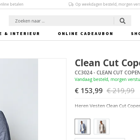
online betalen
Op weekdagen besteld, morgen ver
E & INTERIEUR
ONLINE CADEAUBON
SH
Clean Cut Co
CC3024 - CLEAN CUT COP
Vandaag besteld, morgen verst
€ 153,99
€ 219,99
Heren Vesten Clean Cut Cope