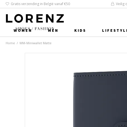
Gratis verzending in België vanaf €50
Veilig 
WOMEN
MEN
KIDS
LIFESTYL
Home
/
MM-Miniwallet Matte