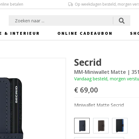
online betalen
Op weekdagen besteld, morgen ver
E & INTERIEUR
ONLINE CADEAUBON
SH
Secrid
MM-Miniwallet Matte
| 35
Vandaag besteld, morgen verst
€ 69,00
Miniwallet Matte Secrid