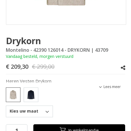
Drykorn
Montelino - 42390 126014 - DRYKORN
| 43709
Vandaag besteld, morgen verstuurd
€ 209,30
€ 299,00
Heren Vesten Drykorn
Lees meer
Kies uw maat
In
winkelmandje