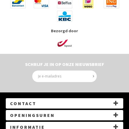
Bezorgd door
SCHRIJF JE IN OP ONZE NIEUWSBRIEF
CONTACT
G.Gezellelaan 14, 3550 Heusden-Zolder
OPENINGSUREN
Route
Maandag:
Gesloten
INFORMATIE