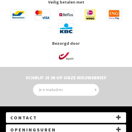
Veilig betalen met
Bezorgd door
SCHRIJF JE IN OP ONZE NIEUWSBRIEF
CONTACT
G.Gezellelaan 14, 3550 Heusden-Zolder
OPENINGSUREN