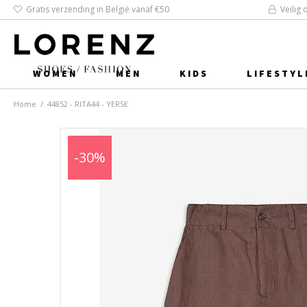
Gratis verzending in België vanaf €50
Veilig 
WOMEN
MEN
KIDS
LIFESTYL
Home
/
44852 - RITA44 - YERSE
-30%