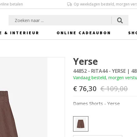
online betalen
Op weekdagen besteld, morgen ver
E & INTERIEUR
ONLINE CADEAUBON
SH
Yerse
44852 - RITA44 - YERSE
| 48
Vandaag besteld, morgen verst
€ 76,30
€ 109,00
Dames Shorts - Yerse