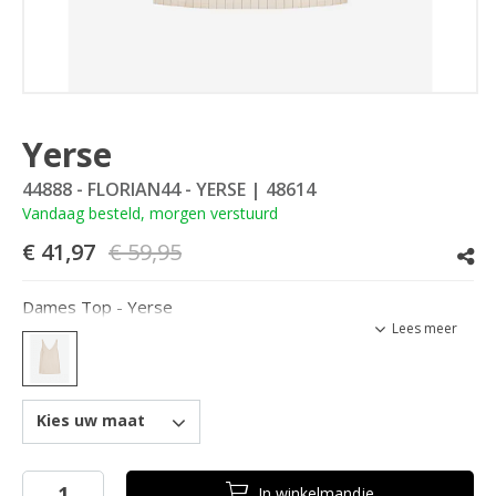
Yerse
44888 - FLORIAN44 - YERSE
| 48614
Vandaag besteld, morgen verstuurd
€ 41,97
€ 59,95
Dames Top - Yerse
Lees meer
Kies uw maat
In
winkelmandje