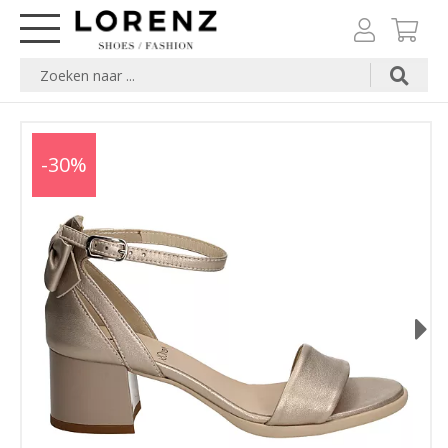
-30%
Next