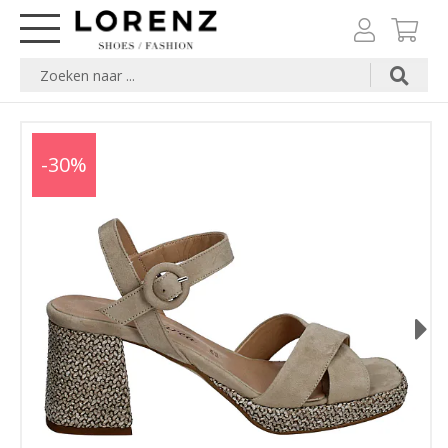
-30%
Next