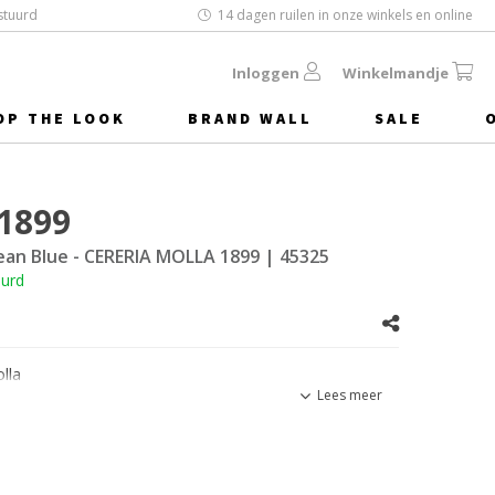
stuurd
14 dagen ruilen in onze winkels en online
Inloggen
Winkelmandje
OP THE LOOK
BRAND WALL
SALE
 1899
ean Blue - CERERIA MOLLA 1899
| 45325
uurd
lla
Lees meer