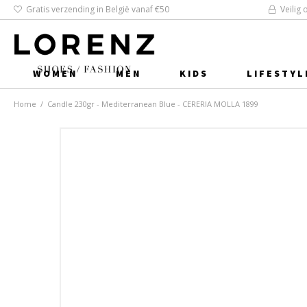
Gratis verzending in België vanaf €50
Veilig 
WOMEN
MEN
KIDS
LIFESTYL
Home
/
Candle 230gr - Mediterranean Blue - CERERIA MOLLA 1899