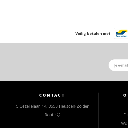
Veilig betalen met
CONTACT
O
G.Gezellelaan 14, 3550 Heusden-Zolder
Route
Di
Wo