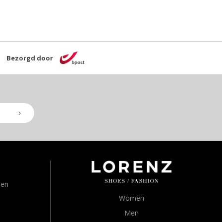
Bezorgd door
den
Women
Men