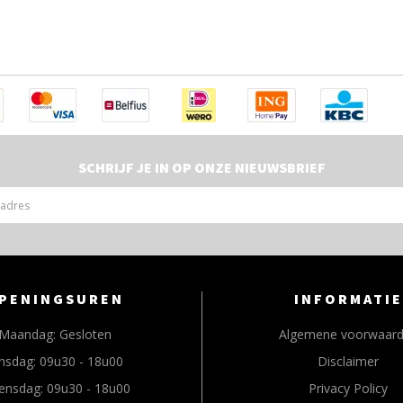
SCHRIJF JE IN OP ONZE NIEUWSBRIEF
PENINGSUREN
INFORMATIE
Maandag:
Gesloten
Algemene voorwaar
nsdag:
09u30 - 18u00
Disclaimer
ensdag:
09u30 - 18u00
Privacy Policy