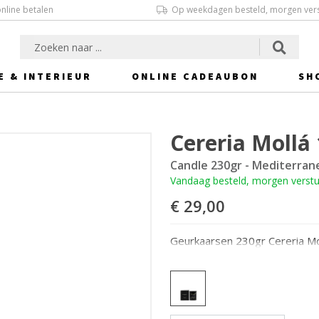
online betalen
Op weekdagen besteld, morgen ver
E & INTERIEUR
ONLINE CADEAUBON
SH
Cereria Mollá
Candle 230gr - Mediterran
Vandaag besteld, morgen verst
€ 29,00
Geurkaarsen 230gr Cereria Mo