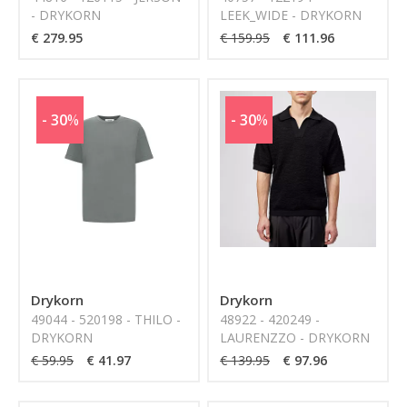
- DRYKORN
LEEK_WIDE - DRYKORN
€ 279.95
€ 159.95
€ 111.96
- 30
%
- 30
%
Drykorn
Drykorn
49044 - 520198 - THILO -
48922 - 420249 -
DRYKORN
LAURENZZO - DRYKORN
€ 59.95
€ 41.97
€ 139.95
€ 97.96