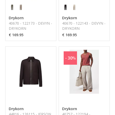
Drykorn
Drykorn
40670 - 122173 - DEVYN -
40670 - 122143 - DEVYN -
DRYKORN
DRYKORN
€ 169.95
€ 169.95
- 30
%
Drykorn
Drykorn
44816 - 126115 - JERSON
40757 - 122194 -