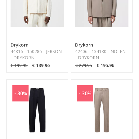
Drykorn
Drykorn
44816 - 150286 - JERSON
42406 - 134180 - NOLEN
- DRYKORN
- DRYKORN
€ 199.95
€ 139.96
€ 279.95
€ 195.96
- 30
%
- 30
%