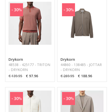
- 30
%
- 30
%
Drykorn
Drykorn
48538 - 425177 - TRITON
44860 - 138485 - JOTTAR
- DRYKORN
- DRYKORN
€ 139.95
€ 97.96
€ 269.95
€ 188.96
- 30
%
- 30
%