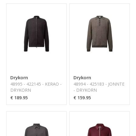
Drykorn
Drykorn
48995 - 422145 - KERAO -
48994 - 425183 - JONNTE
DRYKORN
- DRYKORN
€ 189.95
€ 159.95