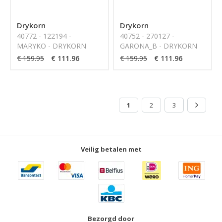
Drykorn
Drykorn
40772 - 122194 -
40752 - 270127 -
MARYKO - DRYKORN
GARONA_B - DRYKORN
€ 159.95
€ 111.96
€ 159.95
€ 111.96
1
2
3
Veilig betalen met
Bezorgd door